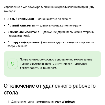
Управление в Windows App Mobile на iOS реализовано по принципу
тачпада:
Левый клик мыши
— одно нажатие по экрану.
Правый клик мыши
— длительное нажатие по экрану.
Изменение масштаба
— движение двумя пальцами в стороны
(«раздвигание»).
Прокрутка (скроллинг)
— зажать двумя пальцами и провести
вверх или вниз.
Привыкание к сенсорному управлению может занять
немного времени, но оно интуитивно и повторяет
логику работы с тачпадом.
Отключение от удаленного рабочего
стола
Для отключения нажмите на
значок Windows
: