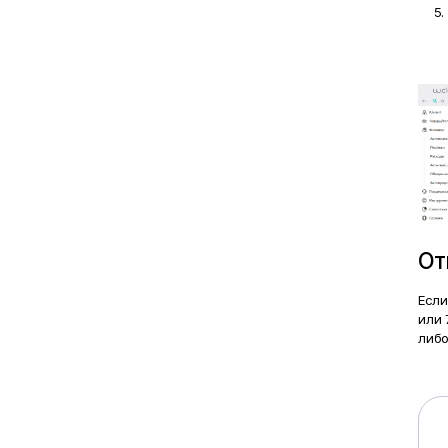
От
Если
или 
либо